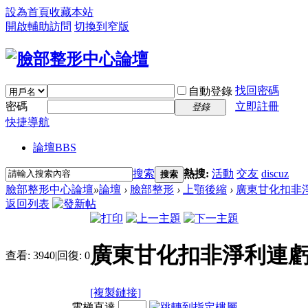
設為首頁
收藏本站
開啟輔助訪問
切換到窄版
找回密碼
自動登錄
密碼
立即註冊
登錄
快捷導航
論壇
BBS
搜索
熱搜:
活動
交友
discuz
搜索
臉部整形中心論壇
»
論壇
›
臉部整形
›
上顎後縮
›
廣東甘化扣非淨
返回列表
廣東甘化扣非淨利連虧
查看:
3940
|
回復:
0
[複製鏈接]
電梯直達