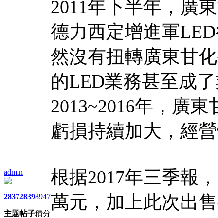
2011年下半年，
德力西定增進軍LE
然沒有扭轉廣東甘化
的LED業務甚至成了
2013~2016年
虧損持續加大，經營
根据2017年三季報，
admin
萬元，加上此次出售
2837
2839
8947
主題
帖子
積分