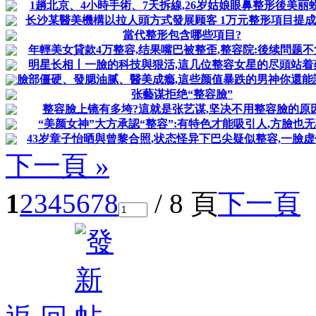
1趟北京、4小時手術、7天拆線,26岁姑娘眼鼻整形後美丽蜕
长沙某醫美機構以拉人頭方式發展顾客 1万元整形項目提成6
當代整形包含哪些項目?
年輕美女貸款4万整容,结果嘴巴被整歪,整容院:後续問题不
明星长相丨一臉的科技與狠活,這几位整容女星的尽頭站着
臉部僵硬、發腮油腻、醫美成瘾,這些颜值暴跌的男神你還能
张藝谋拒绝“整容臉”
整容臉上镜有多垮?這就是张艺谋,坚决不用整容臉的原
“美颜女神”大方承認“整容”:有特色才能吸引人,方臉也
43岁章子怡晒與曾黎合照,状态怪异下巴尖疑似整容,一臉
下一頁 »
1
2
3
4
5
6
7
8
/ 8 頁
下一頁