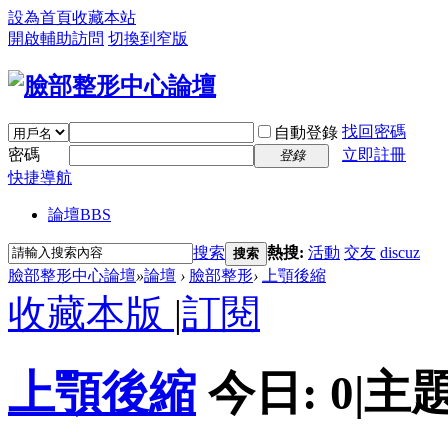
設為首頁
收藏本站
開啟輔助訪問
切換到窄版
找回密碼
自動登錄
密碼
立即註冊
登錄
快捷導航
論壇
BBS
搜索
熱搜:
活動
交友
discuz
搜索
臉部整形中心論壇
»
論壇
›
臉部整形
›
上顎後縮
收藏本版
|
訂閱
上顎後縮
今日:
0
|
主題