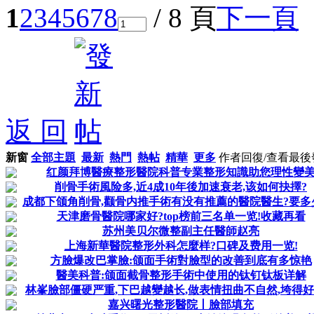
1
2
3
4
5
6
7
8
/ 8 頁
下一頁
返 回
新窗
全部主題
最新
熱門
熱帖
精華
更多
作者
回復/查看
最後
红颜拜博醫療整形醫院科普专業整形知識助您理性變
削骨手術風险多,近4成10年後加速衰老,该如何抉擇?
成都下颌角削骨,颧骨内推手術有没有推薦的醫院醫生?要多
天津磨骨醫院哪家好?top榜前三名单一览!收藏再看
苏州美贝尔微整副主任醫師赵亮
上海新華醫院整形外科怎麼样?口碑及费用一览!
方臉爆改巴掌臉:颌面手術對臉型的改善到底有多惊艳
醫美科普:颌面截骨整形手術中使用的钛钉钛板详解
林峯臉部僵硬严重,下巴越變越长,做表情扭曲不自然,垮得
嘉兴曙光整形醫院丨臉部填充