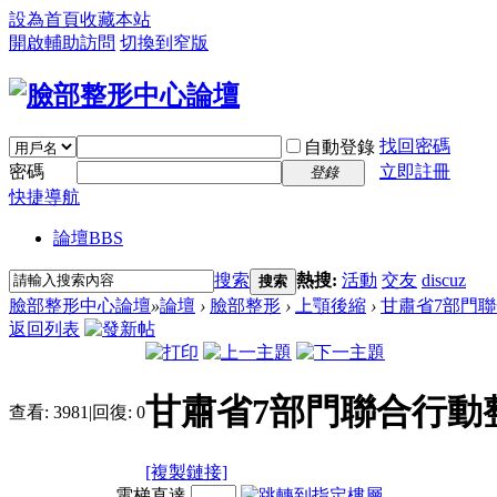
設為首頁
收藏本站
開啟輔助訪問
切換到窄版
找回密碼
自動登錄
密碼
立即註冊
登錄
快捷導航
論壇
BBS
搜索
熱搜:
活動
交友
discuz
搜索
臉部整形中心論壇
»
論壇
›
臉部整形
›
上顎後縮
›
甘肅省7部門聯
返回列表
甘肅省7部門聯合行動
查看:
3981
|
回復:
0
[複製鏈接]
電梯直達