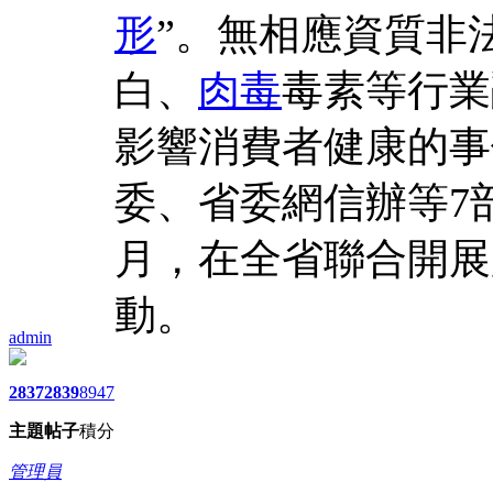
形
”。無相應資質非
白、
肉毒
毒素等行業
影響消費者健康的事
委、省委網信辦等7
月，在全省聯合開展
動。
admin
2837
2839
8947
主題
帖子
積分
管理員