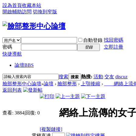
設為首頁
收藏本站
開啟輔助訪問
切換到窄版
找回密碼
自動登錄
密碼
立即註冊
登錄
快捷導航
論壇
BBS
搜索
熱搜:
活動
交友
discuz
搜索
臉部整形中心論壇
»
論壇
›
臉部整形
›
上顎後縮
›
網絡上流傳
返回列表
網絡上流傳的女子
查看:
3884
|
回復:
0
[複製鏈接]
電梯直達