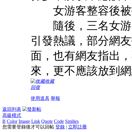
女游客整容後被
隨後，三名女游客
引發熱議，部分網友
面，也有網友指出，
來，更不應該放到網
收藏
回復
使用道具
舉報
返回列表
高級模式
B
Color
Image
Link
Quote
Code
Smilies
您需要登錄後才可以回帖
登錄
|
立即註冊