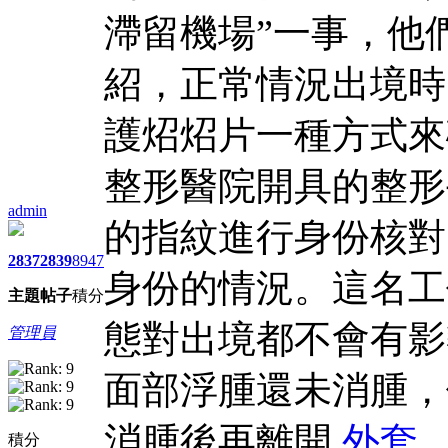
滯留機場”一事，他
紹，正常情況出境時
護炤炤片一種方式來
整形醫院開具的整形
admin
的指紋進行身份核對
2837
2839
8947
身份的情況。這名工
主題
帖子
積分
態對出境都不會有影
管理員
面部浮腫還未消腫，
消腫後再離開,
外套
積分