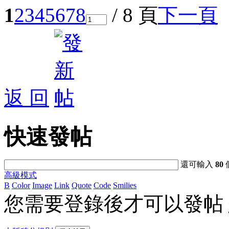
1
2
3
4
5
6
7
8
/ 8 頁
下一頁
返 回
快速發帖
還可輸入
80
高級模式
B
Color
Image
Link
Quote
Code
Smilies
您需要登錄後才可以發帖