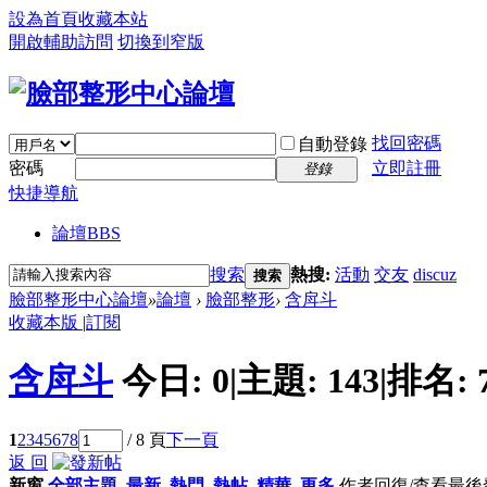
設為首頁
收藏本站
開啟輔助訪問
切換到窄版
找回密碼
自動登錄
密碼
立即註冊
登錄
快捷導航
論壇
BBS
搜索
熱搜:
活動
交友
discuz
搜索
臉部整形中心論壇
»
論壇
›
臉部整形
›
含戽斗
收藏本版
|
訂閱
含戽斗
今日:
0
|
主題:
143
|
排名:
1
2
3
4
5
6
7
8
/ 8 頁
下一頁
返 回
新窗
全部主題
最新
熱門
熱帖
精華
更多
作者
回復/查看
最後