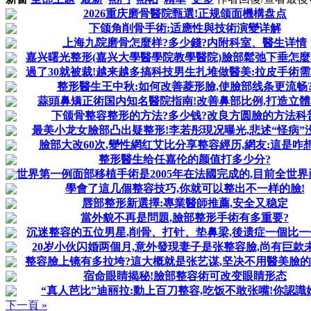
2026重庆磨骨醫院甄選!正规颌面機構盘点
下颌角削骨手術:适應性與技術演變详解
上海九院磨骨怎麼样?多少錢?内附科室、醫生详情
嘉兴曙光整形(嘉兴大學醫學院教學醫院)臉部鬆弛下垂怎
過了30就被裁!越来越多搞科技男生扎堆做醫美:拉皮手術
整形醫生王中秋:如何改善菱形臉,使臉部线条更流畅
蒜頭鼻矯正術国内知名醫院指南!改善鼻部比例,打造立
下颌骨整容整形的方法?多少钱?改良方圆臉的方法科
最美小龙女臉部凸出疑整形!李若彤現况曝光,悲述“怪病”
臉部大改60次,變性網红艾比分享整容經历,網友:這是咋
整形醫生给任嘉伦的颜值打多少分?
世界第一例面部移植手術是2005年在法國完成的,目前全世界
學會了這几個整容技巧,你就可以整出不一样的臉!
唇部整形新選擇:專業醫師推薦,安全又稳定
當外貌不再是問題,臉部整形手術有多重要?
沉迷整容的五位男星,削骨、打针、垫鼻梁,後遗症一個比
20岁小伙闪婚两個月,意外發現妻子是张整容臉,尚有巨款
整容臉上镜有多拉垮?這大概就是张艺谋,坚决不用醫美臉
宿命眼睛揭秘!臉部整容術可改变眼睛形态
“真人芭比”迪丽拉:動上百刀整容,吃饭不敢张嘴!你認識
下一頁 »