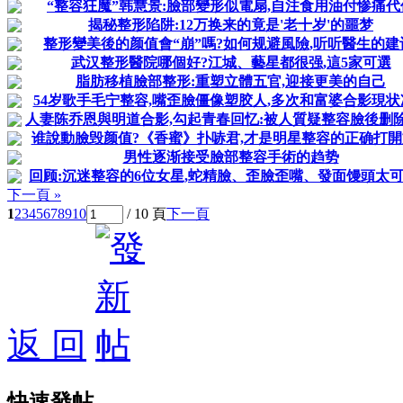
“整容狂魔”韩慧景:臉部變形似電扇,自注食用油付惨痛代
揭秘整形陷阱:12万换来的竟是'老十岁'的噩梦
整形變美後的颜值會“崩”嗎?如何规避風險,听听醫生的建
武汉整形醫院哪個好?江城、藝星都很强,這5家可選
脂肪移植臉部整形:重塑立體五官,迎接更美的自己
54岁歌手毛宁整容,嘴歪臉僵像塑胶人,多次和富婆合影現状
人妻陈乔恩與明道合影,勾起青春回忆:被人質疑整容臉後删
谁說動臉毁颜值?《香蜜》扑哧君,才是明星整容的正确打開
男性逐渐接受臉部整容手術的趋势
回顾:沉迷整容的6位女星,蛇精臉、歪臉歪嘴、發面馒頭太
下一頁 »
1
2
3
4
5
6
7
8
9
10
/ 10 頁
下一頁
返 回
快速發帖