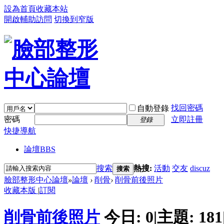
設為首頁
收藏本站
開啟輔助訪問
切換到窄版
找回密碼
自動登錄
密碼
立即註冊
登錄
快捷導航
論壇
BBS
搜索
熱搜:
活動
交友
discuz
搜索
臉部整形中心論壇
»
論壇
›
削骨
›
削骨前後照片
收藏本版
|
訂閱
削骨前後照片
今日:
0
|
主題:
181