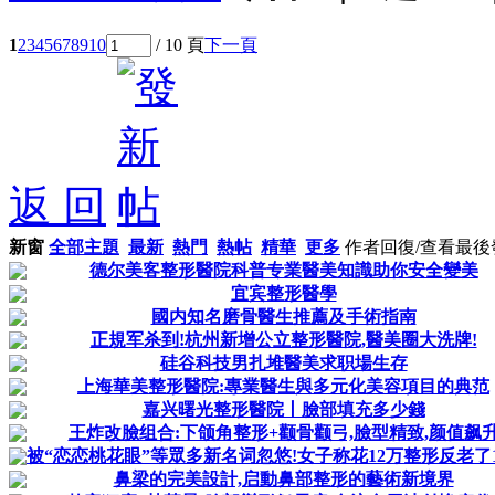
1
2
3
4
5
6
7
8
9
10
/ 10 頁
下一頁
返 回
新窗
全部主題
最新
熱門
熱帖
精華
更多
作者
回復/查看
最後
德尔美客整形醫院科普专業醫美知識助你安全變美
宜宾整形醫學
國内知名磨骨醫生推薦及手術指南
正規军杀到!杭州新增公立整形醫院,醫美圈大洗牌!
硅谷科技男扎堆醫美求职場生存
上海華美整形醫院:專業醫生與多元化美容項目的典范
嘉兴曙光整形醫院丨臉部填充多少錢
王炸改臉组合:下颌角整形+颧骨颧弓,臉型精致,颜值飙
被“恋恋桃花眼”等眾多新名词忽悠!女子称花12万整形反老了10
鼻梁的完美設計,启動鼻部整形的藝術新境界