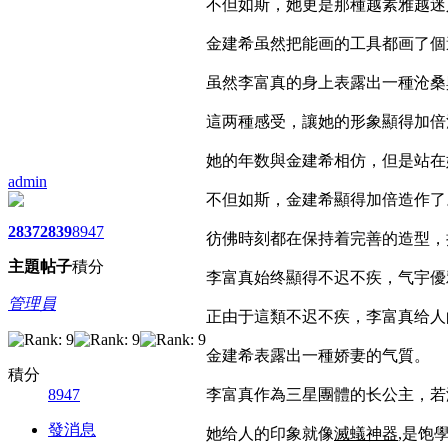
不但如斯，她更是那種越素雅越迷
金建希虽然把能画的工具都画了個
虽然李富真的身上表露出一種沧桑
這两種感受，讓她的形象顯得加倍
她的年数與金建希相仿，但是站在
admin
不但如斯，金建希顯得加倍造作了
2837
2839
8947
彷佛時刻都在保持着完善的造型，
主題
帖子
積分
李富真始终顯得不迟不疾，气宇優
管理員
正由于這類不迟不疾，李富真给人
金建希表露出一種娇妻的气質。
積分
8947
李富真作為三星團體的长公主，若
發消息
她给人的印象就像
滅蟻神器
,是饱