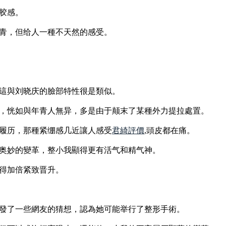
胶感。
青，但给人一種不天然的感受。
這與刘晓庆的臉部特性很是類似。
，恍如與年青人無异，多是由于颠末了某種外力提拉處置。
履历，那種紧绷感几近讓人感受
君綺評價
,頭皮都在痛。
奥妙的變革，整小我顯得更有活气和精气神。
得加倍紧致晋升。
發了一些網友的猜想，認為她可能举行了整形手術。