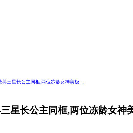
與三星长公主同框,两位冻龄女神美极 ...
三星长公主同框,两位冻龄女神