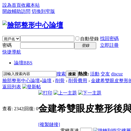
設為首頁
收藏本站
開啟輔助訪問
切換到窄版
找回密碼
自動登錄
密碼
立即註冊
登錄
快捷導航
論壇
BBS
搜索
熱搜:
活動
交友
discuz
搜索
臉部整形中心論壇
»
論壇
›
削骨
›
削骨費用
›
金建希雙眼皮整形後
返回列表
金建希雙眼皮整形後與
查看:
2342
|
回復:
0
[複製鏈接]
電梯直達