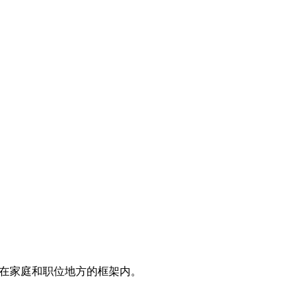
在家庭和职位地方的框架内。