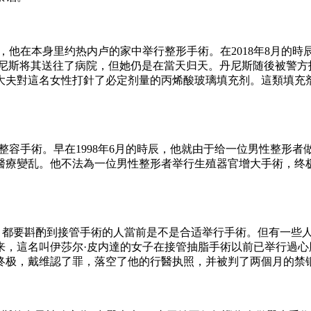
，他在本身里约热内卢的家中举行整形手術。在2018年8月的時
丹尼斯将其送往了病院，但她仍是在當天归天。丹尼斯随後被警方
大夫對這名女性打針了必定剂量的丙烯酸玻璃填充剂。這類填充剂
整容手術。早在1998年6月的時辰，他就由于给一位男性整形
次醫療變乱。他不法為一位男性整形者举行生殖器官增大手術，终
術以前，都要斟酌到接管手術的人當前是不是合适举行手術。但有一些
来，這名叫伊莎尔·皮内達的女子在接管抽脂手術以前已举行過心
终极，戴维認了罪，落空了他的行醫执照，并被判了两個月的禁