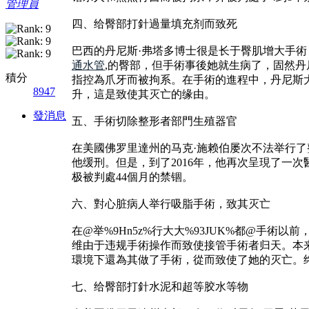
管理員
四、给臀部打針過量填充剂而致死
巴西的丹尼斯·弗塔多博士很是长于臀肌增大手術
通水管
,的臀部，但手術事後她就生病了，固然
積分
指控為爪牙而被拘系。在手術的進程中，丹尼斯
8947
升，這是致使其灭亡的缘由。
發消息
五、手術切除整形者部門生殖器官
在美國佛罗里達州的马克·施赖伯屡次不法举行了
他缓刑。但是，到了2016年，他再次呈現了一
极被判處44個月的禁锢。
六、對心脏病人举行吸脂手術，致其灭亡
在@举%9Hn5z%行大大%93JUK%都@手
维由于违规手術操作而致使接管手術者归天。本
環境下還為其做了手術，從而致使了她的灭亡。
七、给臀部打針水泥和超等胶水等物