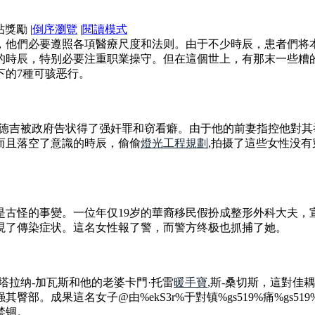
|
倒序瀏覽
|
閱讀模式
，他們必要遵照各項醫療尺度和法则。由于不少時辰，患者們将
的時辰，特别必要注重职業操守。但在這個世上，有那末一些糟
下的7種可骇恶行。
萨德吉被政府告状得了强奸罪和窃看癖。由于他的前妻指控他對
而且落空了意識的時辰，偷偷
燈光工程規劃
,拍摄了這些女性没
很是古怪的事變。一位年仅19岁的華裔移民假扮成整形外科大夫
現了傳染症状。這名女性報了警，而警方终极也抓捕了她。
马塔拉纳-加瓦斯和他的老婆卡門·托雷
暖手寶
,斯-桑切斯，這對
臀部。成果這名女子@由%ekS3r%于對镇%gs519%痛%gs
禁锢。