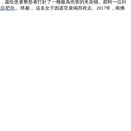
術，還给患者整形者打針了一種极為伤害的夹杂物。那時一位叫
抗痘肥皂
,。终极， 這名女子因器官衰竭而死去。2017年，南佛