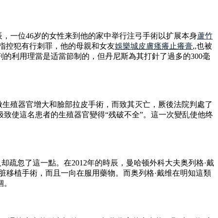
辰，一位46岁的女性来到他的家中举行注弓手術以扩展本身
蘆竹
指控犯有行刺罪，他的母親和女友
娛樂城
皮膚瘙癢止癢膏
,,也被
的利用理當是适當節制的，但丹尼斯為其打針了過多的300毫
者做生殖器官增大和臉部拉皮手術，而致其灭亡，厥後法院判處了
极致使這名患者的生殖器官變得“残破不全”。這一次變乱使他终
人却疏忽了這一點。在2012年的時辰，曼哈顿外科大夫奥列格·戴
脏移植手術，而且一向在服用藥物。而奥列格·戴维在明知這類
锢。