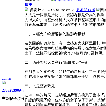
樓主
發表於 2024-12-18 16:34:17
|
只看該作者
大夫是一個很是严厉，并被認為很是崇高的职業
丢掉人命。而整形外科大夫在举行整容整形手術
就要為你带来，世界各地的整形大夫對整形者犯
一、未經允许给麻醉後的整形者摄影
在美國的新奥尔良，有一位整形大夫阿里雷扎·
在為很多女性举行整形手術的時辰，在女性麻醉
由于一些輕罪指控而被撤消了6個月的行醫执照。
二、伪装整形大夫举行“臉部填充”手術
在加拿大的多伦多，2017年的時辰產生了一場
性在地下室里接管了她的臉部填充手術，终极呈
admin
三、很是整容致死
2837
2839
8947
在2011年的時辰，拉斯维加斯警方拘系了鲁本·
主題
帖子
積分
许證的環境下给一位42岁的女子做了手術，以加强其
错杀人和無照行醫而被拘系，并被判處了4到8年