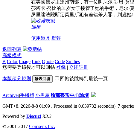
在美國佛罗里達州南部，有一位叫尼尔·罗恩·莫
莎塔卡·努比的31岁女子接管了她的手術，尼尔
罗里達法院断定莫里斯犯有差错杀人罪，判處她1
收藏
回復
使用道具
舉報
返回列表
高級模式
B
Color
Image
Link
Quote
Code
Smilies
您需要登錄後才可以回帖
登錄
|
立即註冊
本版積分規則
回帖後跳轉到最後一頁
發表回復
Archiver
|
手機版
|
小黑屋
|
臉部整形中心論壇
GMT+8, 2026-8-8 01:09
, Processed in 0.039732 second(s), 7 queries
Powered by
Discuz!
X3.3
© 2001-2017
Comsenz Inc.