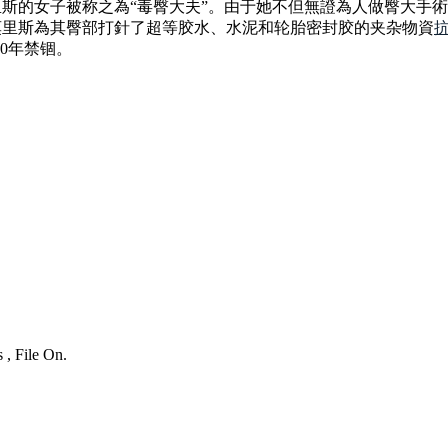
里斯的女子被称之為“毒臀大夫”。由于她不但無證為人做臀大手
·莫里斯為其臀部打針了超等胶水、水泥和轮胎密封胶的夹杂物資
0年禁锢。
 , File On.