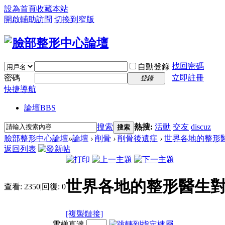
設為首頁
收藏本站
開啟輔助訪問
切換到窄版
找回密碼
自動登錄
密碼
立即註冊
登錄
快捷導航
論壇
BBS
搜索
熱搜:
活動
交友
discuz
搜索
臉部整形中心論壇
»
論壇
›
削骨
›
削骨後遺症
›
世界各地的整形醫
返回列表
世界各地的整形醫生對
查看:
2350
|
回復:
0
[複製鏈接]
電梯直達