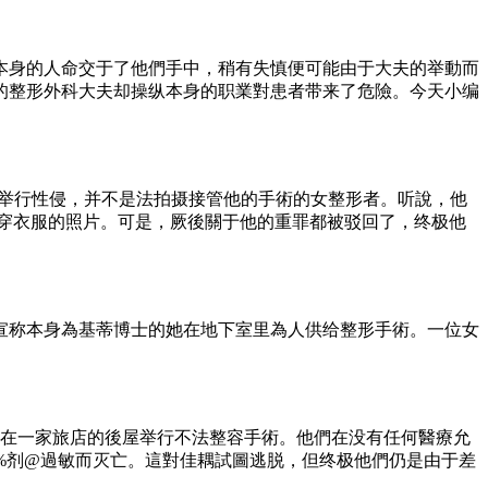
本身的人命交于了他們手中，稍有失慎便可能由于大夫的举動而
的整形外科大夫却操纵本身的职業對患者带来了危險。今天小编
其举行性侵，并不是法拍摄接管他的手術的女整形者。听說，他
有穿衣服的照片。可是，厥後關于他的重罪都被驳回了，终极他
，宣称本身為基蒂博士的她在地下室里為人供给整形手術。一位女
佳耦在一家旅店的後屋举行不法整容手術。他們在没有任何醫療允
519%剂@過敏而灭亡。這對佳耦試圖逃脱，但终极他們仍是由于差