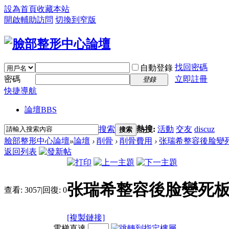
設為首頁
收藏本站
開啟輔助訪問
切換到窄版
找回密碼
自動登錄
密碼
立即註冊
登錄
快捷導航
論壇
BBS
搜索
熱搜:
活動
交友
discuz
搜索
臉部整形中心論壇
»
論壇
›
削骨
›
削骨費用
›
张瑞希整容後脸變死板
返回列表
张瑞希整容後脸變死板
查看:
3057
|
回復:
0
[複製鏈接]
電梯直達