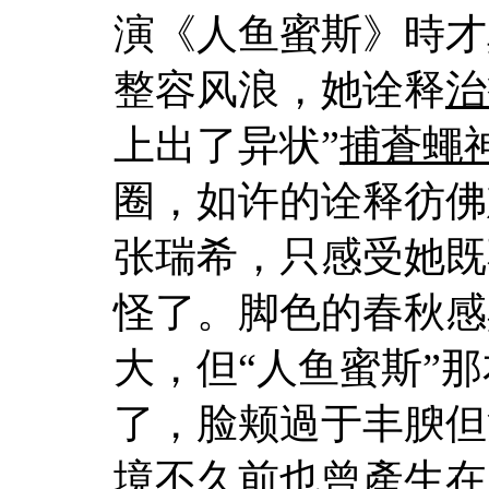
演《人鱼蜜斯》時才
整容风浪，她诠释
治
上出了异状”
捕蒼蠅
圈，如许的诠释彷佛
张瑞希，只感受她既
怪了。脚色的春秋感
大，但“人鱼蜜斯”
了，脸颊過于丰腴但
境不久前也曾產生在