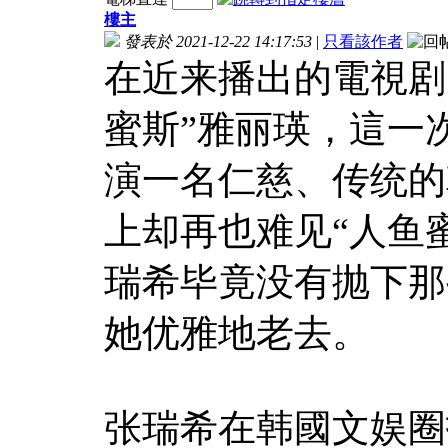
樓主
發表於 2021-12-22 14:17:53
|
只看該作者
在近来播出的電視剧
蜜斯”雅丽瑛，這一
演一名仁慈、传统的
上却再也难见“人鱼
瑞希毕竟没有抛下那
她优雅地老去。
张瑞希在韩國文娱圈打