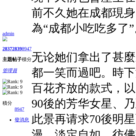
前不久她在成都現身
為“成都小吃吃多了”
admin
2837
2839
8947
无论她们拿出了甚麼
主題
帖子
積分
都一笑而過吧。時下
管理員
百花齐放的款式，以
90後的芳华女星、
積分
8947
此景再请求70後明
發消息
漫、淡定自如，彷佛