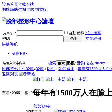
設為首頁
收藏本站
開啟輔助訪問
切換到窄版
找回密碼
自動登錄
密碼
立即註冊
登錄
快捷導航
論壇
BBS
搜索
熱搜:
活動
交友
discuz
搜索
臉部整形中心論壇
»
論壇
›
削骨
›
削骨費用
›
每年有1500万人在臉
返回列表
每年有1500万人在臉
查看:
2966
|
回復:
0
[複製鏈接]
電梯直達