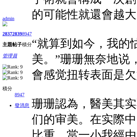
的可能性就還會越大
admin
2837
2839
8947
“就算到如今，我的
主題
帖子
積分
美。”珊珊無奈地说
管理員
會感觉扭转表面是欠
積分
8947
珊珊認為，醫美其实
發消息
们的审美。在实際中
比重，當一小我經由