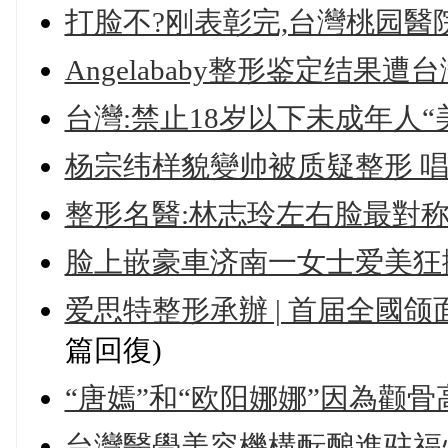
打脸不?刚表彰完,台灣桃园醫
Angelababy整形鉴定结果遭
台灣:禁止18岁以下未成年人“
杨宗纬样貌變帅被质疑整形 唱
整形名醫:林志玲左右脸最對称
脸上嵌豪車济南一女士爱美狂抛
爱思特整形承辦 | 首届全國
篇回復)
“唐嫣”和“欧阳娜娜”因為颧
台灣醫學美容機構酝酿進驻福