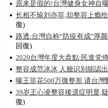
原来是假的!台灣健身女神自曝
长相不输刘亦菲,却整容上瘾给
復)
路透:台灣自称“防疫有成”厚
回復)
2020台灣年度大盘點:民進
整容成范冰冰 人臉识别能認出
曝王菲花500万微整形 请台
39岁王心凌整容後遗症明显,
復)