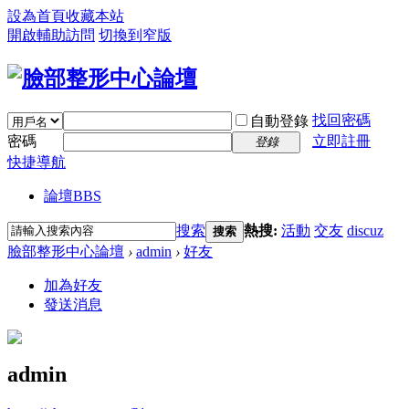
設為首頁
收藏本站
開啟輔助訪問
切換到窄版
找回密碼
自動登錄
密碼
立即註冊
登錄
快捷導航
論壇
BBS
搜索
熱搜:
活動
交友
discuz
搜索
臉部整形中心論壇
›
admin
›
好友
加為好友
發送消息
admin