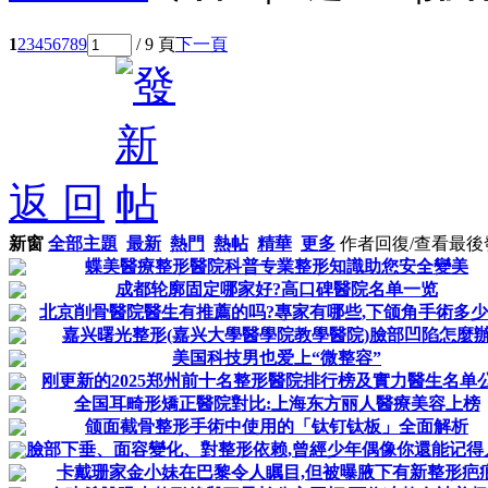
1
2
3
4
5
6
7
8
9
/ 9 頁
下一頁
返 回
新窗
全部主題
最新
熱門
熱帖
精華
更多
作者
回復/查看
最後
蝶美醫療整形醫院科普专業整形知識助您安全變美
成都轮廓固定哪家好?高口碑醫院名单一览
北京削骨醫院醫生有推薦的吗?專家有哪些,下颌角手術多少
嘉兴曙光整形(嘉兴大學醫學院教學醫院)臉部凹陷怎麼
美国科技男也爱上“微整容”
刚更新的2025郑州前十名整形醫院排行榜及實力醫生名单
全国耳畸形矯正醫院對比:上海东方丽人醫療美容上榜
颌面截骨整形手術中使用的「钛钉钛板」全面解析
臉部下垂、面容變化、對整形依赖,曾經少年偶像你還能记得
卡戴珊家金小妹在巴黎令人瞩目,但被曝腋下有新整形疤