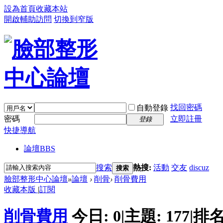
設為首頁
收藏本站
開啟輔助訪問
切換到窄版
找回密碼
自動登錄
密碼
立即註冊
登錄
快捷導航
論壇
BBS
搜索
熱搜:
活動
交友
discuz
搜索
臉部整形中心論壇
»
論壇
›
削骨
›
削骨費用
收藏本版
|
訂閱
削骨費用
今日:
0
|
主題:
177
|
排名