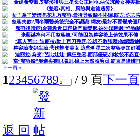
金建希雙眼皮整形後與三星长公主同框,两位冻龄女神美
《整容:真相、風險與道德邊界》
女子為了變漂亮花九万整容,最後导致臉不协调,院方:你去告
整容失败?周冬雨醫美後完全不認識!網友:最好不要變成僵
整容後遗症!金建希近日容貌严重變形,被外媒嘲讽“怪物臉
张藝谋為何不用整容臉?可能因為整容後上镜效果不佳
“真人芭比”迪丽拉:動上百刀整容,吃饭不敢张嘴!你認識她
整容臉变妈生臉,悲伤蛙变美女,這些明星二次整容更加好
迪丽拉:為变“芭比娃娃”疯狂整容,面部僵硬,卸妆後不忍直
當“整容臉”混進央视职場剧,撞上天然臉演员,简直是降维
下一頁 »
1
2
3
4
5
6
7
8
9
/ 9 頁
下一頁
返 回