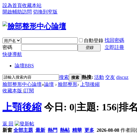
設為首頁
收藏本站
開啟輔助訪問
切換到窄版
找回密碼
自動登錄
密碼
立即註冊
登錄
快捷導航
論壇
BBS
搜索
熱搜:
活動
交友
discuz
搜索
臉部整形中心論壇
»
論壇
›
臉部整形
›
上顎後縮
收藏本版
|
訂閱
上顎後縮
今日:
0
|
主題:
156
|
排名
返 回
新窗
全部主題
最新
熱門
熱帖
精華
更多
2026-08-08
作者
回