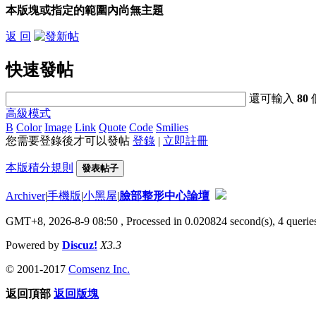
本版塊或指定的範圍內尚無主題
返 回
快速發帖
還可輸入
80
高級模式
B
Color
Image
Link
Quote
Code
Smilies
您需要登錄後才可以發帖
登錄
|
立即註冊
本版積分規則
發表帖子
Archiver
|
手機版
|
小黑屋
|
臉部整形中心論壇
GMT+8, 2026-8-9 08:50
, Processed in 0.020824 second(s), 4 queries
Powered by
Discuz!
X3.3
© 2001-2017
Comsenz Inc.
返回頂部
返回版塊