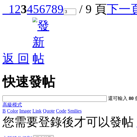
1
2
3
4
5
6
7
8
9
/ 9 頁
下一
返 回
快速發帖
還可輸入
80
高級模式
B
Color
Image
Link
Quote
Code
Smilies
您需要登錄後才可以發帖