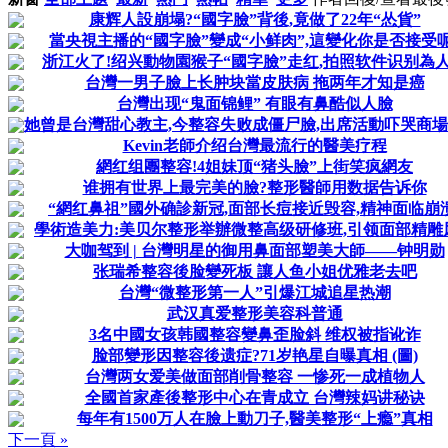
康辉人設崩塌?“國字臉”背後,竟做了22年“怂貨”
當央視主播的“國字臉”變成“小鲜肉”,這變化你是否接受呢
浙江火了!绍兴動物園猴子“國字臉”走红,拍照软件识别為
台灣一男子臉上长肿块當皮肤病 拖两年才知是癌
台灣出现“鬼面锦鲤” 有眼有鼻酷似人臉
她曾是台灣甜心教主,今整容失败成僵尸臉,出席活動吓哭商場
Kevin老師介绍台灣最流行的醫美疗程
網红组團整容!4姐妹顶“猪头臉”上街笑疯網友
谁拥有世界上最完美的臉?整形醫師用数据告诉你
“網红鼻祖”國外确診新冠,面部长痘接近毁容,精神面临崩溃
學術造美力:美贝尔整形举辦微整高级研修班,引领面部精雕
大咖驾到 | 台灣明星的御用鼻面部塑美大師——钟明勋
张瑞希整容後脸變死板 讓人鱼小姐优雅老去吧
台灣“微整形第一人”引爆江城追星热潮
武汉真爱整形美容科普通
3名中國女孩韩國整容變鼻歪脸斜 维权被指讹诈
脸部變形因整容後遗症?71岁艳星自曝真相 (圖)
台灣两女爱美做面部削骨整容 一惨死一成植物人
全國首家產後整形中心在青成立 台灣辣妈讲秘诀
每年有1500万人在臉上動刀子,醫美整形“上瘾”真相
下一頁 »