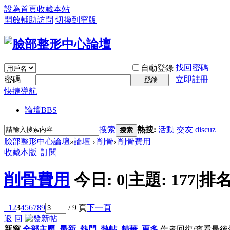
設為首頁
收藏本站
開啟輔助訪問
切換到窄版
找回密碼
自動登錄
密碼
立即註冊
登錄
快捷導航
論壇
BBS
搜索
熱搜:
活動
交友
discuz
搜索
臉部整形中心論壇
»
論壇
›
削骨
›
削骨費用
收藏本版
|
訂閱
削骨費用
今日:
0
|
主題:
177
|
排名
1
2
3
4
5
6
7
8
9
/ 9 頁
下一頁
返 回
新窗
全部主題
最新
熱門
熱帖
精華
更多
作者
回復/查看
最後